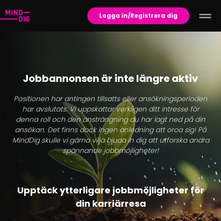
Logga in/Registrera dig
Jobbannonsen är inte längre aktiv
Positionen har antingen tillsatts eller ansökningsperioden
har avslutats. Vi uppskattar verkligen ditt intresse för
denna roll och den ansträngning du har lagt ned på din
ansökan. Det finns dock ingen anledning att oroa sig! På
MindDig skulle vi gärna vilja bjuda in dig att utforska andra
spännande jobbmöjligheter!
Upptäck ytterligare jobbmöjligheter för
din karriärresa