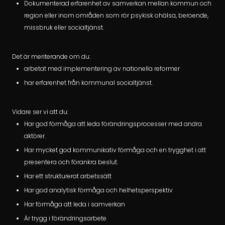
Dokumenterad erfarenhet av samverkan mellan kommun och
region eller inom områden som rör psykisk ohälsa, beroende,
missbruk eller socialtjänst.
Det är meriterande om du:
arbetat med implementering av nationella reformer
har erfarenhet från kommunal socialtjänst.
Vidare ser vi att du:
Har god förmåga att leda förändringsprocesser med andra
aktörer.
Har mycket god kommunikativ förmåga och en trygghet i att
presentera och förankra beslut.
Har ett strukturerat arbetssätt
Har god analytisk förmåga och helhetsperspektiv
Har förmåga att leda i samverkan
Är trygg i förändringsarbete