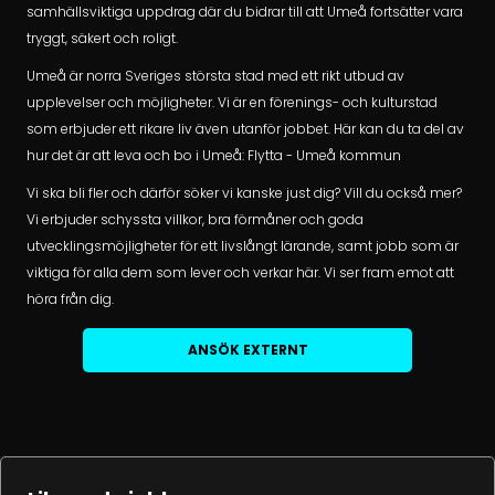
samhällsviktiga uppdrag där du bidrar till att Umeå fortsätter vara
tryggt, säkert och roligt.
Umeå är norra Sveriges största stad med ett rikt utbud av
upplevelser och möjligheter. Vi är en förenings- och kulturstad
som erbjuder ett rikare liv även utanför jobbet. Här kan du ta del av
hur det är att leva och bo i Umeå: Flytta - Umeå kommun
Vi ska bli fler och därför söker vi kanske just dig? Vill du också mer?
Vi erbjuder schyssta villkor, bra förmåner och goda
utvecklingsmöjligheter för ett livslångt lärande, samt jobb som är
viktiga för alla dem som lever och verkar här. Vi ser fram emot att
höra från dig.
ANSÖK EXTERNT