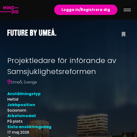
Logga in/Registrera dig
Projektledare för införande av
Samsjuklighetsreformen
Umeå
,
Sverige
Anställningstyp
Heltid
Jobbposition
Socionom
Arbetsmodell
På plats
Sista ansökningsdag
17 maj 2026