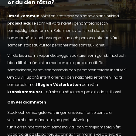
Är du den rätta?
Umeå kommun
söker en strategisk och samverkansinriktad
projektledare
som vill vara navet i genomförandet av
samsjuklighetsreformen. Reformen syftar till att skapa en
sammanhållen, behovsanpassad och personcentrerad vård
samt en stödstruktur för personer med samsjuklighet.
Vill du leda samskapande, bygga strukturer som gör skillnad och
bidra till att människor med komplex problematik får
samordnade, behovsanpassade och personcentrerade insatser?
Om du vill uppnå intentionerna i den nationella reformen i nära
samarbete med
Region Västerbotten
och våra
kranskommuner
- då ska du söka som projektledare till oss!
Om verksamheten
Stöd- och omsorgsförvaltningen ansvarar för tre centrala
verksamhetsområden: myndighetsutövning,
funktionshinderomsorg samt individ- och familjeomsorg. Vårt
uppdrag är att skapa förutsättningar för människor att leva ett