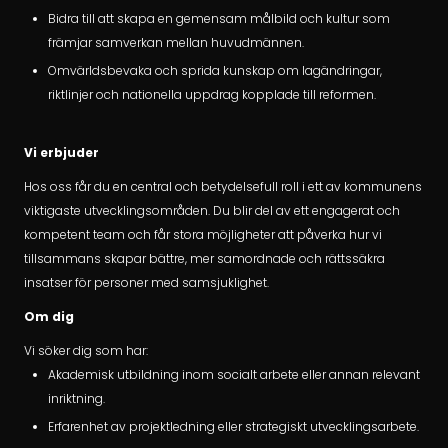
Bidra till att skapa en gemensam målbild och kultur som
främjar samverkan mellan huvudmännen.
Omvärldsbevaka och sprida kunskap om lagändringar,
riktlinjer och nationella uppdrag kopplade till reformen.
Vi erbjuder
Hos oss får du en central och betydelsefull roll i ett av kommunens
viktigaste utvecklingsområden. Du blir del av ett engagerat och
kompetent team och får stora möjligheter att påverka hur vi
tillsammans skapar bättre, mer samordnade och rättssäkra
insatser för personer med samsjuklighet.
Om dig
Vi söker dig som har:
Akademisk utbildning inom socialt arbete eller annan relevant
inriktning.
Erfarenhet av projektledning eller strategiskt utvecklingsarbete.