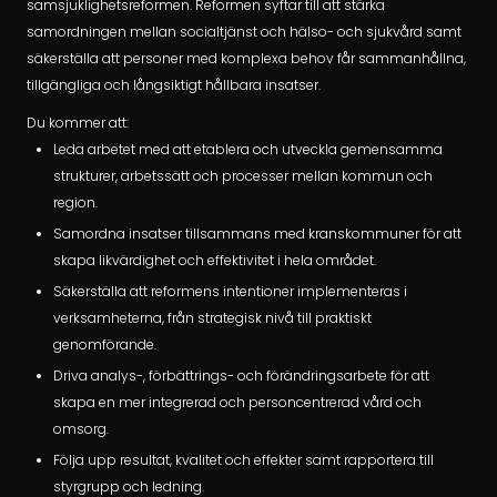
samsjuklighetsreformen. Reformen syftar till att stärka
samordningen mellan socialtjänst och hälso- och sjukvård samt
säkerställa att personer med komplexa behov får sammanhållna,
tillgängliga och långsiktigt hållbara insatser.
Du kommer att:
Leda arbetet med att etablera och utveckla gemensamma
strukturer, arbetssätt och processer mellan kommun och
region.
Samordna insatser tillsammans med kranskommuner för att
skapa likvärdighet och effektivitet i hela området.
Säkerställa att reformens intentioner implementeras i
verksamheterna, från strategisk nivå till praktiskt
genomförande.
Driva analys-, förbättrings- och förändringsarbete för att
skapa en mer integrerad och personcentrerad vård och
omsorg.
Följa upp resultat, kvalitet och effekter samt rapportera till
styrgrupp och ledning.