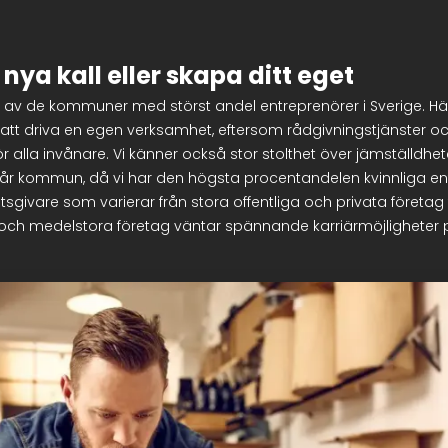
t nya kall eller skapa ditt eget
av de kommuner med störst andel entreprenörer i Sverige. Här 
att driva en egen verksamhet, eftersom rådgivningstjänster oc
för alla invånare. Vi känner också stor stolthet över jämställdh
vår kommun, då vi har den högsta procentandelen kvinnliga ent
tsgivare som varierar från stora offentliga och privata företag t
ch medelstora företag väntar spännande karriärmöjligheter p