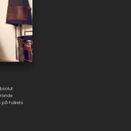
absolut
strande
n
på Folkets