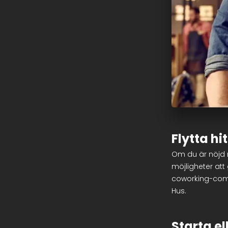
Flytta hi
Om du är nöjd m
möjligheter att 
coworking-com
Hus.
Starta el