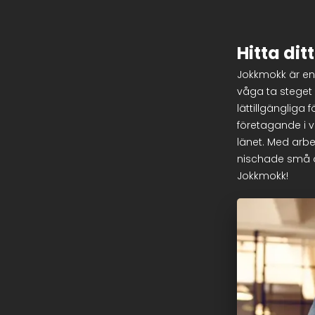
Hitta dit
Jokkmokk är en 
våga ta steget 
lättillgängliga 
företagande i 
länet. Med arbe
nischade små o
Jokkmokk!