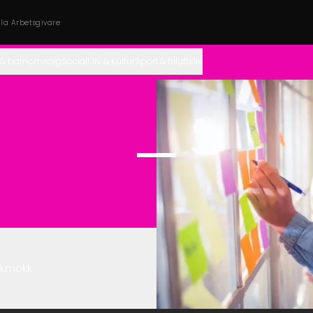
lla Arbetsgivare
 & barnomsorg
Socialt liv & Kultur
Sport & friluftsliv
kkmokk