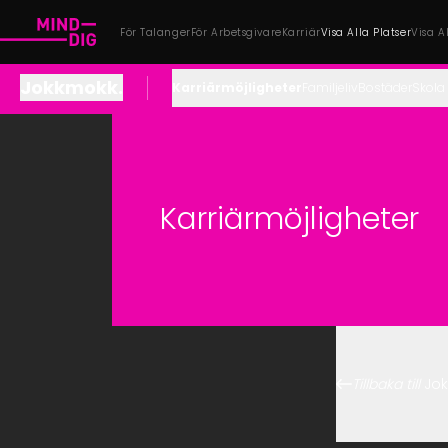
För Talanger
För Arbetsgivare
Karriär
Visa Alla Platser
Visa A
Jokkmokk
.
Karriärmöjligheter
Familjeliv
Bostäder
Skola
Karriärmöjligheter
Tillbaka till
Jo