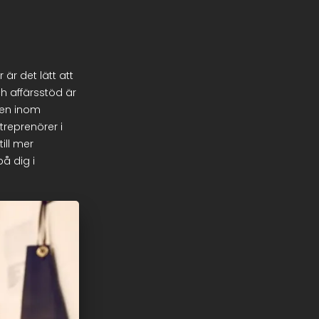
är det lätt att
h affärsstöd är
eten inom
reprenörer i
ill mer
å dig i